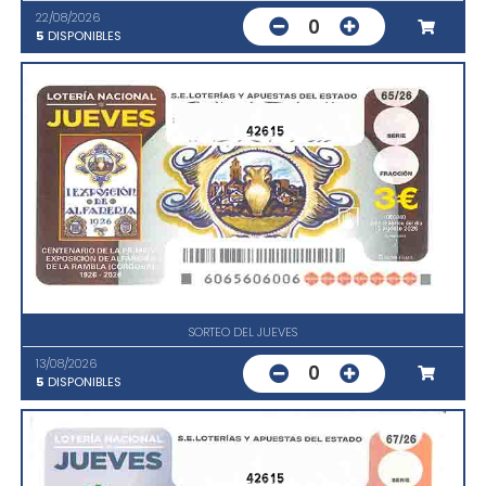
22/08/2026
0
5
DISPONIBLES
42615
SORTEO DEL JUEVES
13/08/2026
0
5
DISPONIBLES
42615