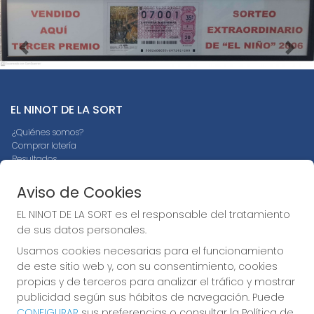
Imagen anterior
Imag
EL NINOT DE LA SORT
¿Quiénes somos?
Comprar lotería
Resultados
Contacto
Empresas
Aviso de Cookies
Peñas
Boletos digitales
EL NINOT DE LA SORT es el responsable del tratamiento
Acceso
de sus datos personales.
Registro
Usamos cookies necesarias para el funcionamiento
de este sitio web y, con su consentimiento, cookies
REDES SOCIALES
propias y de terceros para analizar el tráfico y mostrar
publicidad según sus hábitos de navegación. Puede
CONFIGURAR
sus preferencias o consultar la Política de