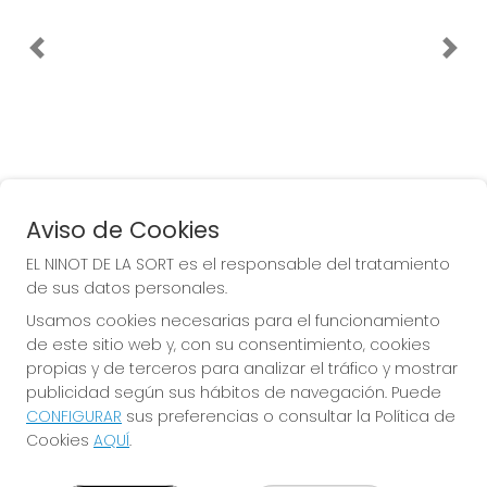
EL NINOT DE LA SORT
¿Quiénes somos?
Comprar lotería
Resultados
Contacto
Empresas
Peñas
Boletos digitales
Acceso
Registro
Aviso de Cookies
EL NINOT DE LA SORT es el responsable del tratamiento
REDES SOCIALES
de sus datos personales.
Usamos cookies necesarias para el funcionamiento
de este sitio web y, con su consentimiento, cookies
CONTACTO
propias y de terceros para analizar el tráfico y mostrar
publicidad según sus hábitos de navegación. Puede
EL NINOT DE LA SORT. ADMON. LOTERÍAS Nº 4 de ESPLUGUES
DE LLOBREGAT (Barcelona) - Receptor Oficial Nº 15530
CONFIGURAR
sus preferencias o consultar la Política de
Cookies
AQUÍ
.
933725265
Clica aquí para contactar por WhatsApp
669255147