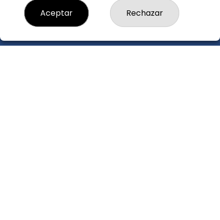
loteria4esplugues@elninotdelasort.com
Aceptar
Rechazar
C/ 8 de Març, 26
ESPLUGUES LLOBREGAT, 08950
(Barcelona) España
LEGAL
Aviso Legal
Política de Privacidad
Política de Cookies
Condiciones de Compra
Tienda de Lotería Nacional
Pago aceptado con tarjeta
Juego responsable. Solo mayores de edad.