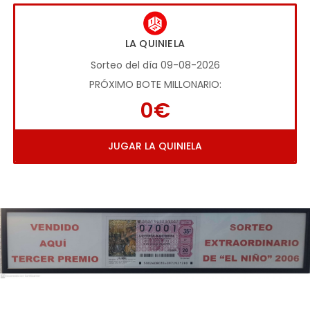
LA QUINIELA
Sorteo del día 09-08-2026
PRÓXIMO BOTE MILLONARIO:
0€
JUGAR LA QUINIELA
Imagen anterior
Imag