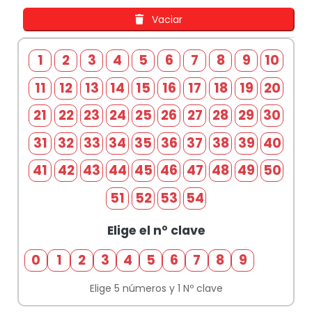
Vaciar
1
2
3
4
5
6
7
8
9
10
11
12
13
14
15
16
17
18
19
20
21
22
23
24
25
26
27
28
29
30
31
32
33
34
35
36
37
38
39
40
41
42
43
44
45
46
47
48
49
50
51
52
53
54
Elige el nº clave
0
1
2
3
4
5
6
7
8
9
Elige 5 números y 1 Nº clave