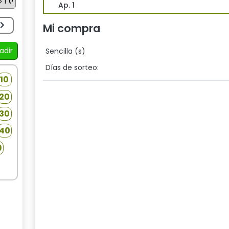
Ap. 1
Mi compra
adir
Sencilla (s)
Días de sorteo:
10
1
2
3
4
5
6
7
8
9
10
1
2
20
11
12
13
14
15
16
17
18
19
20
11
12
30
21
22
23
24
25
26
27
28
29
30
21
22
40
31
32
33
34
35
36
37
38
39
40
31
32
9
41
42
43
44
45
46
47
48
49
41
4
Elige 6 números