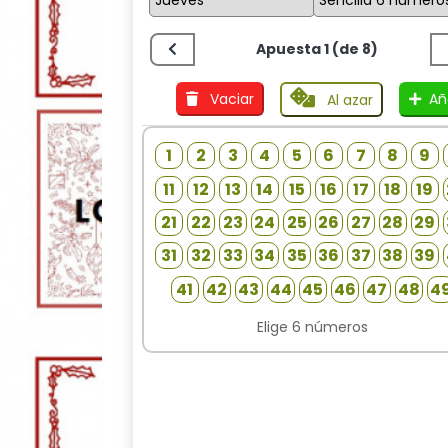
Apuesta 1 (de 8)
Vaciar
Añ
Al azar
1
2
3
4
5
6
7
8
9
11
12
13
14
15
16
17
18
19
21
22
23
24
25
26
27
28
29
31
32
33
34
35
36
37
38
39
41
42
43
44
45
46
47
48
4
Elige 6 números