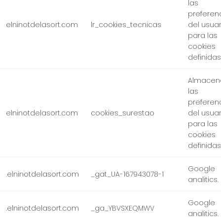
las
preferen
elninotdelasort.com
lr_cookies_tecnicas
del usuar
para las
cookies
definidas
Almacen
las
preferen
elninotdelasort.com
cookies_surestao
del usuar
para las
cookies
definidas
Google
.elninotdelasort.com
_gat_UA-167943078-1
analitics.
Google
.elninotdelasort.com
_ga_YBVSXEQMWV
analitics.