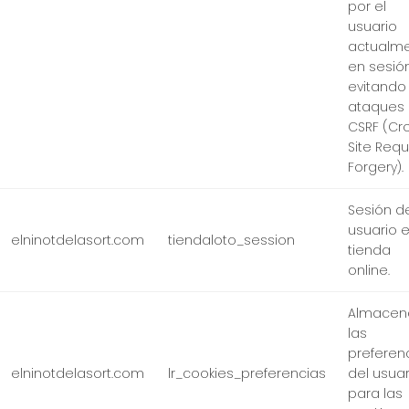
por el
usuario
actualm
en sesión
evitando
ataques
CSRF (Cr
Site Req
Forgery).
Sesión d
usuario e
elninotdelasort.com
tiendaloto_session
tienda
online.
Almacen
las
preferen
elninotdelasort.com
lr_cookies_preferencias
del usuar
para las