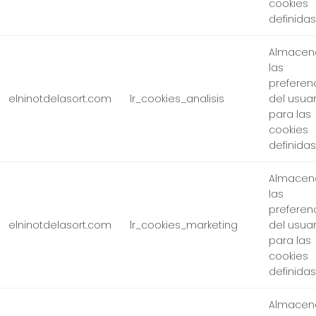
cookies
definidas
Almacen
las
preferen
elninotdelasort.com
lr_cookies_analisis
del usuar
para las
cookies
definidas
Almacen
las
preferen
elninotdelasort.com
lr_cookies_marketing
del usuar
para las
cookies
definidas
Almacen