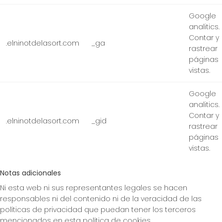
Google
analitics.
Contar y
.elninotdelasort.com
_ga
rastrear
páginas
vistas.
Google
analitics.
Contar y
.elninotdelasort.com
_gid
rastrear
páginas
vistas.
Notas adicionales
Ni esta web ni sus representantes legales se hacen
responsables ni del contenido ni de la veracidad de las
políticas de privacidad que puedan tener los terceros
mencionados en esta política de cookies.