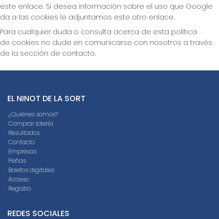
este enlace. Si desea información sobre el uso que Google
da a las cookies le adjuntamos este otro enlace.
Para cualquier duda o consulta acerca de esta política
de cookies no dude en comunicarse con nosotros a través
de la sección de contacto.
EL NINOT DE LA SORT
¿Quiénes somos?
Comprar lotería
Resultados
Contacto
Empresas
Peñas
Boletos digitales
Acceso
Registro
REDES SOCIALES