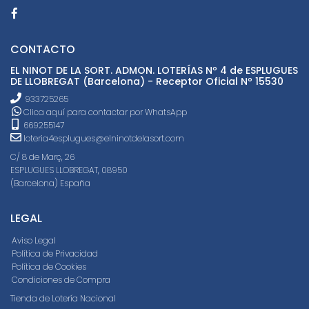
CONTACTO
EL NINOT DE LA SORT. ADMON. LOTERÍAS Nº 4 de ESPLUGUES
DE LLOBREGAT (Barcelona) - Receptor Oficial Nº 15530
933725265
Clica aquí para contactar por WhatsApp
669255147
loteria4esplugues@elninotdelasort.com
C/ 8 de Març, 26
ESPLUGUES LLOBREGAT, 08950
(Barcelona) España
LEGAL
Aviso Legal
Política de Privacidad
Política de Cookies
Condiciones de Compra
Tienda de Lotería Nacional