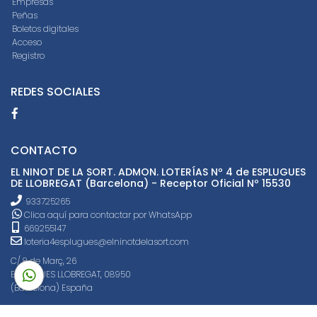
Empresas
Peñas
Boletos digitales
Acceso
Registro
REDES SOCIALES
CONTACTO
EL NINOT DE LA SORT. ADMON. LOTERÍAS Nº 4 de ESPLUGUES
DE LLOBREGAT (Barcelona) - Receptor Oficial Nº 15530
933725265
Clica aquí para contactar por WhatsApp
669255147
loteria4esplugues@elninotdelasort.com
C/ 8 de Març, 26
ESPLUGUES LLOBREGAT, 08950
(Barcelona) España