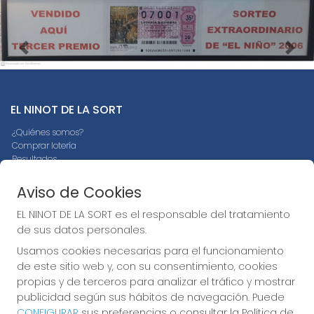
Imagen anterior
Imag
EL NINOT DE LA SORT
¿Quiénes somos?
Comprar lotería
Resultados
Contacto
Empresas
Aviso de Cookies
Peñas
Boletos digitales
EL NINOT DE LA SORT es el responsable del tratamiento
Acceso
de sus datos personales.
Registro
Usamos cookies necesarias para el funcionamiento
de este sitio web y, con su consentimiento, cookies
REDES SOCIALES
propias y de terceros para analizar el tráfico y mostrar
publicidad según sus hábitos de navegación. Puede
CONFIGURAR
sus preferencias o consultar la Política de