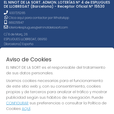
EL NINOT DE LA SORT. ADMON. LOTERÍAS Nº 4 de ESPLUGUES
DE LLOBREGAT (Barcelona) - Receptor Oficial Nº 15530
933725265
Clica aquí para contactar por WhatsApp
669255147
loteria4esplugues@elninotdelasort.com
C/ 8 de Març, 26
ESPLUGUES LLOBREGAT, 08950
(Barcelona) España
LEGAL
Aviso de Cookies
Aviso Legal
EL NINOT DE LA SORT es el responsable del tratamiento
Política de Privacidad
de sus datos personales.
Política de Cookies
Condiciones de Compra
Usamos cookies necesarias para el funcionamiento
de este sitio web y, con su consentimiento, cookies
Tienda de Lotería Nacional
propias y de terceros para analizar el tráfico y mostrar
Pago aceptado con tarjeta
publicidad según sus hábitos de navegación. Puede
Juego responsable. Solo mayores de edad.
CONFIGURAR
sus preferencias o consultar la Política de
Cookies
AQUÍ
.