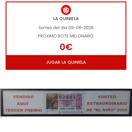
LA QUINIELA
Sorteo del día 09-08-2026
PRÓXIMO BOTE MILLONARIO:
0€
JUGAR LA QUINIELA
Imagen anterior
Imag