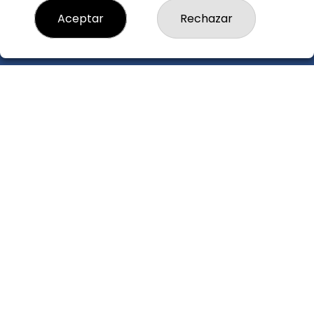
loteria4esplugues@elninotdelasort.com
Aceptar
Rechazar
C/ 8 de Març, 26
ESPLUGUES LLOBREGAT, 08950
(Barcelona) España
LEGAL
Aviso Legal
Política de Privacidad
Política de Cookies
Condiciones de Compra
Tienda de Lotería Nacional
Pago aceptado con tarjeta
Juego responsable. Solo mayores de edad.