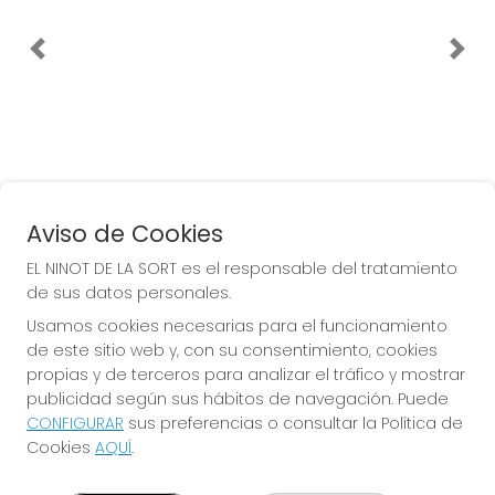
EL NINOT DE LA SORT
¿Quiénes somos?
Comprar lotería
Resultados
Contacto
Empresas
Peñas
Boletos digitales
Acceso
Registro
Aviso de Cookies
EL NINOT DE LA SORT es el responsable del tratamiento
REDES SOCIALES
de sus datos personales.
Usamos cookies necesarias para el funcionamiento
de este sitio web y, con su consentimiento, cookies
CONTACTO
propias y de terceros para analizar el tráfico y mostrar
publicidad según sus hábitos de navegación. Puede
EL NINOT DE LA SORT. ADMON. LOTERÍAS Nº 4 de ESPLUGUES
DE LLOBREGAT (Barcelona) - Receptor Oficial Nº 15530
CONFIGURAR
sus preferencias o consultar la Política de
Cookies
AQUÍ
.
933725265
Clica aquí para contactar por WhatsApp
669255147