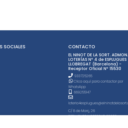
S SOCIALES
CONTACTO
EL NINOT DE LA SORT. ADMON.
LOTERÍAS Nº 4 de ESPLUGUES
LLOBREGAT (Barcelona) -
Receptor Oficial Nº 15530
933725265
Clica aquí para contactar por
WhatsApp
669255147
loteria4esplugues@elninotdelasort
C/ 8 de Març, 26
ESPLUGUES LLOBREGAT, 08950
(Barcelona) España