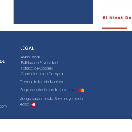
LEGAL
Aviso Legal
 DE
Política de Privacidad
Política de Cookies
Condiciones de Compra
Tienda de Lotería Nacional
Pago aceptado con tarjeta
Juego responsable. Solo mayores de
edad.
.com