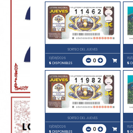
SORTEO DEL JUEVES
13/08/2026
15/
0
5
DISPONIBLES
5
D
SORTEO DEL JUEVES
13/08/2026
15/
0
5
DISPONIBLES
5
D