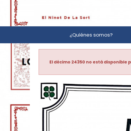
¿Quiénes somos?
El décimo 24350 no está disponible p